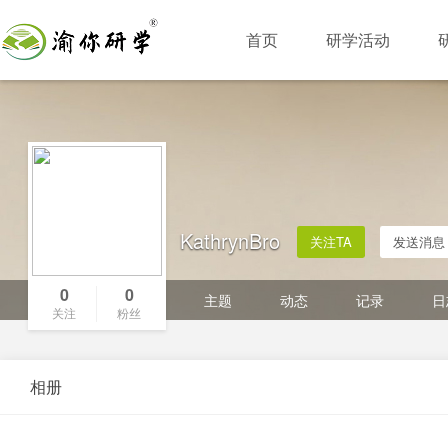
首页
研学活动
KathrynBro
关注TA
发送消息
0
0
主题
动态
记录
日
关注
粉丝
相册