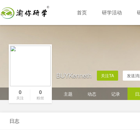
首页
研学活动
BUYKenneth
关注TA
发送消
0
0
主题
动态
记录
日
关注
粉丝
日志