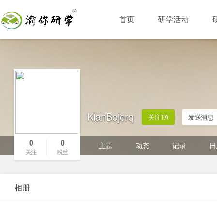
首页
研学活动
KianBojorq
关注TA
发送消息
0
0
主题
动态
记录
日
关注
粉丝
相册