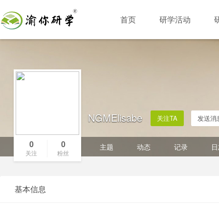
首页
研学活动
NGMElisabe
关注TA
发送消
0
0
主题
动态
记录
日
关注
粉丝
基本信息