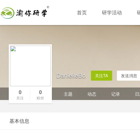
首页
研学活动
DanielleBo
关注TA
发送消息
0
0
主题
动态
记录
日
关注
粉丝
基本信息