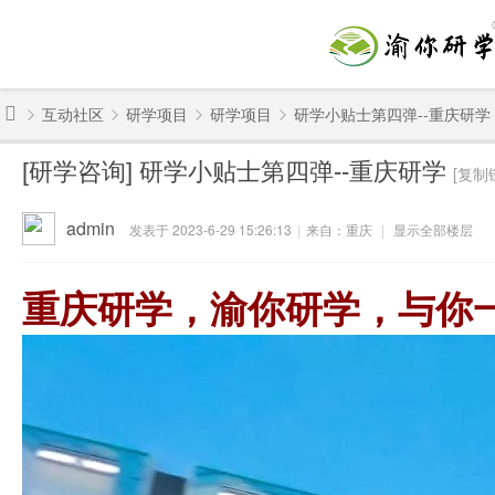
互动社区
研学项目
研学项目
研学小贴士第四弹--重庆研学
渝
[研学咨询]
研学小贴士第四弹--重庆研学
[复制
你
»
›
›
›
研
admin
发表于 2023-6-29 15:26:13
|
来自：重庆
|
显示全部楼层
学
-
重庆研学，渝你研学，与你
重
庆
研
学
旅
行