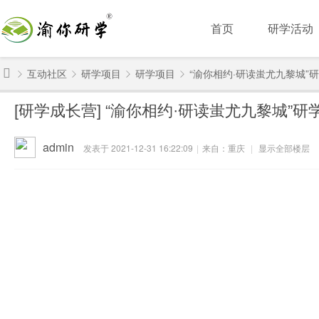
首页
研学活动
互动社区
研学项目
研学项目
“渝你相约·研读蚩尤九黎城”研
渝
[研学成长营]
“渝你相约·研读蚩尤九黎城”研
你
»
›
›
›
研
admin
发表于 2021-12-31 16:22:09
|
来自：重庆
|
显示全部楼层
学
-
重
庆
研
学
旅
行