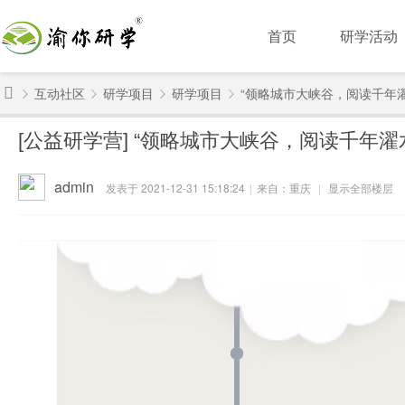
首页
研学活动
互动社区
研学项目
研学项目
“领略城市大峡谷，阅读千年濯水
渝
[公益研学营]
“领略城市大峡谷，阅读千年濯
你
»
›
›
›
研
admin
发表于 2021-12-31 15:18:24
|
来自：重庆
|
显示全部楼层
学
-
重
庆
研
学
旅
行