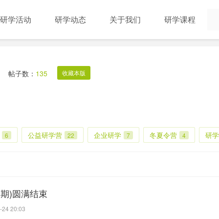
研学活动
研学动态
关于我们
研学课程
帖子数：
135
收藏本版
公益研学营
企业研学
冬夏令营
研学
6
22
7
4
期)圆满结束
-24 20:03