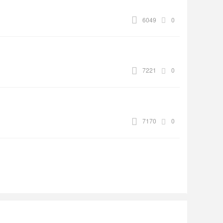
6049
0
7221
0
7170
0